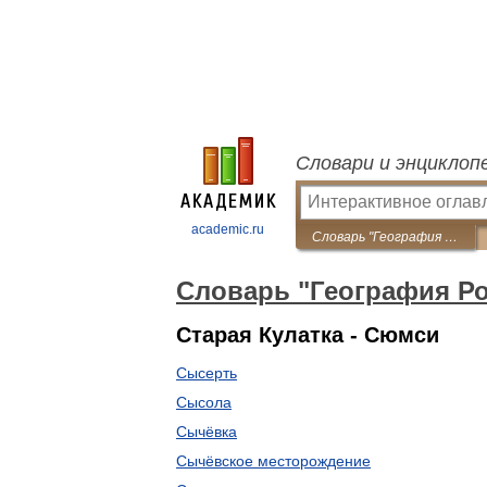
Словари и энциклоп
academic.ru
Словарь "География России"
Словарь "География Р
Старая Кулатка - Сюмси
Сысерть
Сысола
Сычёвка
Сычёвское месторождение