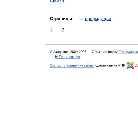
Сюмси
Страницы
←
предыдущая
1
2
© Академик, 2000-2026
Обратная связь:
Техподдерж
👣 Путешествия
Экспорт словарей на сайты
, сделанные на PHP,
Jo