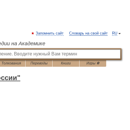
Запомнить сайт
Словарь на свой сайт
RU
едии на Академике
Толкования
Переводы
Книги
Игры ⚽
оссии"