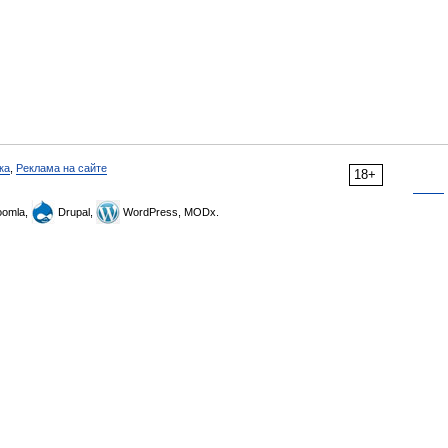
ка
,
Реклама на сайте
18+
omla,
Drupal,
WordPress, MODx.